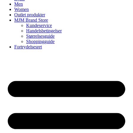
Men
Women
Outlet produkter
MJM Brand Store
Kundeservice
Handelsbetingelser
Størrelsesguide
Shoppingguide
Fortrydelsesret