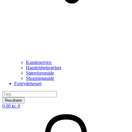
Kundeservice
Handelsbetingelser
Størrelsesguide
Shoppingguide
Fortrydelsesret
Search
...
Resultater
0,00
kr.
0