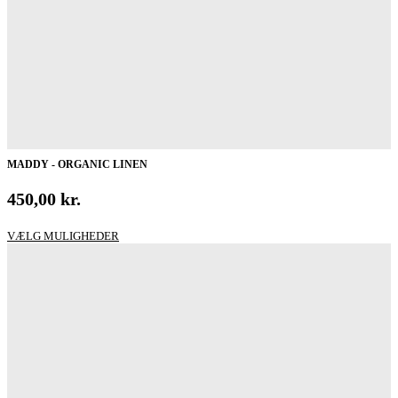
MADDY - ORGANIC LINEN
450,00
kr.
Dette
VÆLG MULIGHEDER
vare
har
flere
varianter.
Mulighederne
kan
vælges
på
varesiden