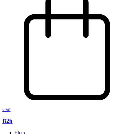
Cart
B2b
Hjem