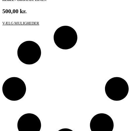
500,00
kr.
Dette
VÆLG MULIGHEDER
vare
har
flere
varianter.
Mulighederne
kan
vælges
på
varesiden