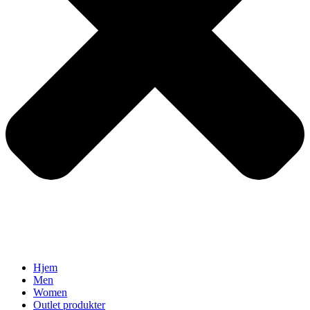
Hjem
Men
Women
Outlet produkter