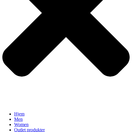
Hjem
Men
Women
Outlet produkter