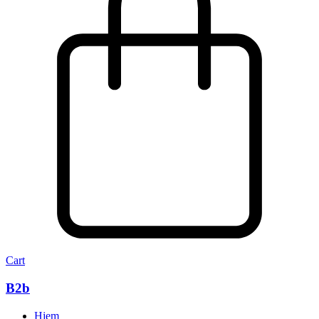
Cart
B2b
Hjem