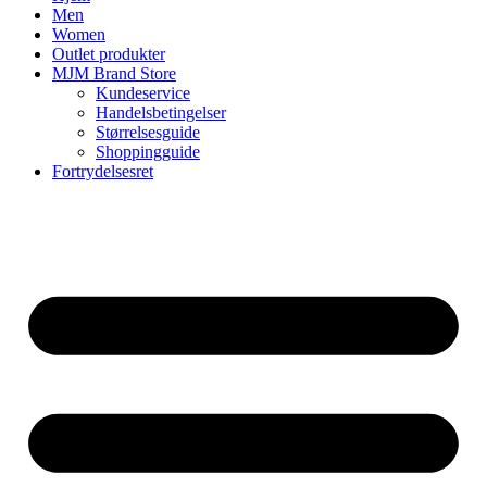
Men
Women
Outlet produkter
MJM Brand Store
Kundeservice
Handelsbetingelser
Størrelsesguide
Shoppingguide
Fortrydelsesret