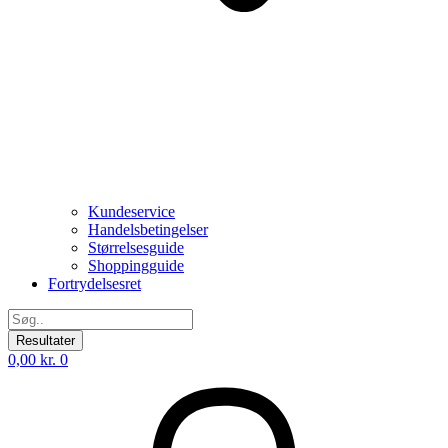
Kundeservice
Handelsbetingelser
Størrelsesguide
Shoppingguide
Fortrydelsesret
Search
...
Resultater
0,00
kr.
0