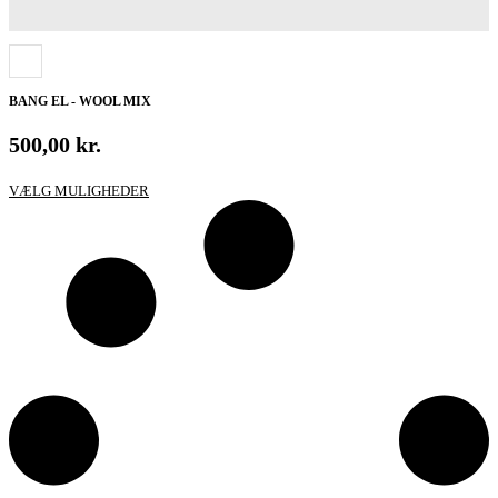
BANG EL - WOOL MIX
500,00
kr.
Dette
VÆLG MULIGHEDER
vare
har
flere
varianter.
Mulighederne
kan
vælges
på
varesiden