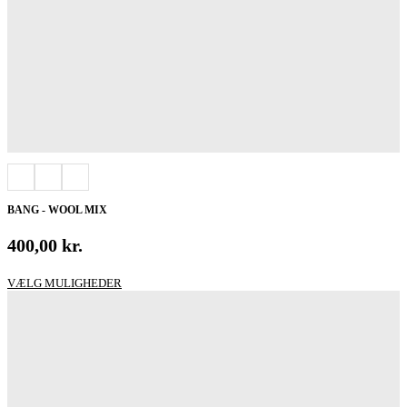
BANG - WOOL MIX
400,00
kr.
Dette
VÆLG MULIGHEDER
vare
har
flere
varianter.
Mulighederne
kan
vælges