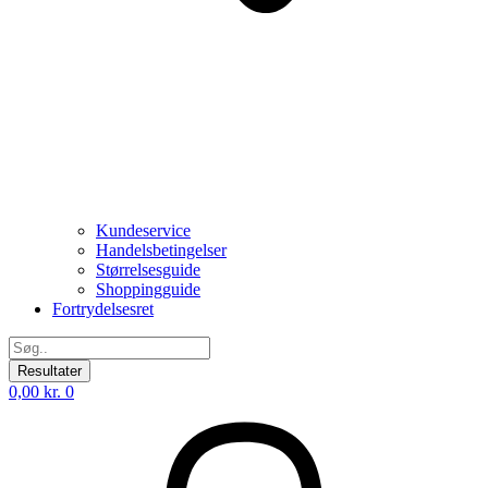
Kundeservice
Handelsbetingelser
Størrelsesguide
Shoppingguide
Fortrydelsesret
Search
...
Resultater
0,00
kr.
0