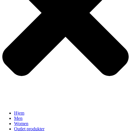
Hjem
Men
Women
Outlet produkter