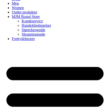
Men
Women
Outlet produkter
MJM Brand Store
Kundeservice
Handelsbetingelser
Størrelsesguide
Shoppingguide
Fortrydelsesret