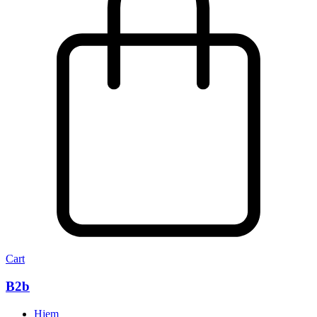
Cart
B2b
Hjem