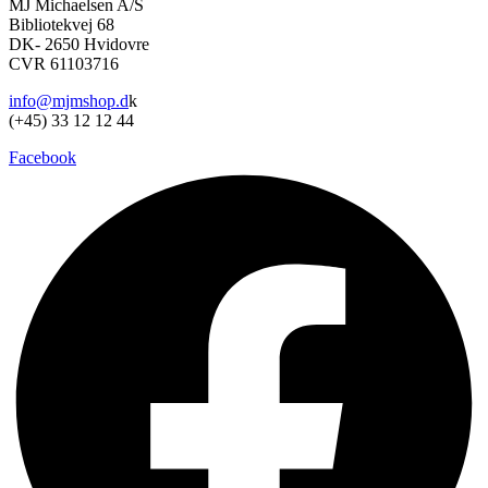
MJ Michaelsen A/S
Bibliotekvej 68
DK- 2650 Hvidovre
CVR 61103716
info@mjmshop.d
k
(+45) 33 12 12 44
Facebook