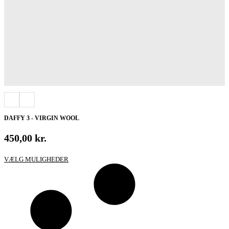
DAFFY 3 - VIRGIN WOOL
450,00
kr.
Dette
VÆLG MULIGHEDER
vare
har
flere
varianter.
Mulighederne
kan
vælges