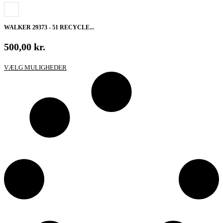
WALKER 29373 - 51 RECYCLE...
500,00
kr.
Dette
VÆLG MULIGHEDER
vare
har
flere
varianter.
Mulighederne
kan
vælges
på
varesiden