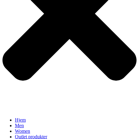
Hjem
Men
Women
Outlet produkter