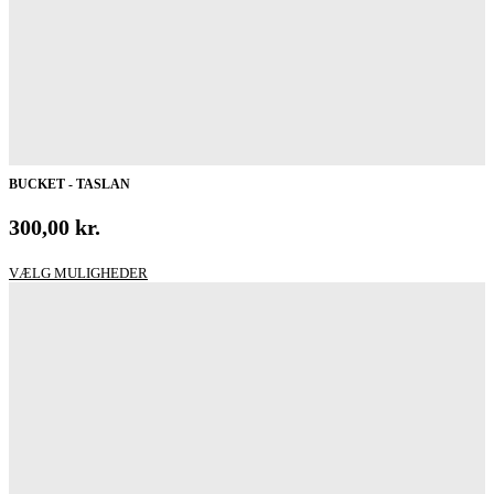
BUCKET - TASLAN
300,00
kr.
Dette
VÆLG MULIGHEDER
vare
har
flere
varianter.
Mulighederne
kan
vælges
på
varesiden