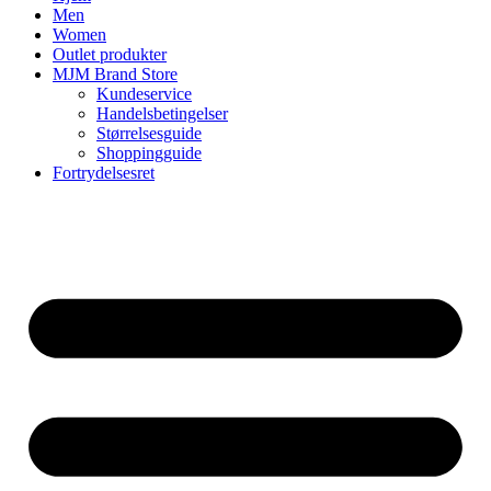
Men
Women
Outlet produkter
MJM Brand Store
Kundeservice
Handelsbetingelser
Størrelsesguide
Shoppingguide
Fortrydelsesret