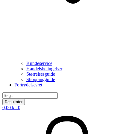
Kundeservice
Handelsbetingelser
Størrelsesguide
Shoppingguide
Fortrydelsesret
Search
...
Resultater
0,00
kr.
0