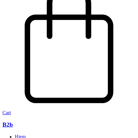
Cart
B2b
Hjem