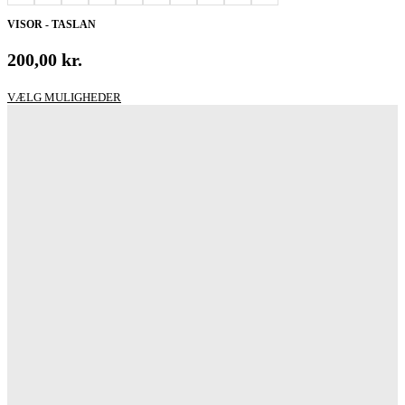
VISOR - TASLAN
200,00
kr.
Dette
VÆLG MULIGHEDER
vare
har
flere
varianter.
Mulighederne
kan
vælges
på
varesiden