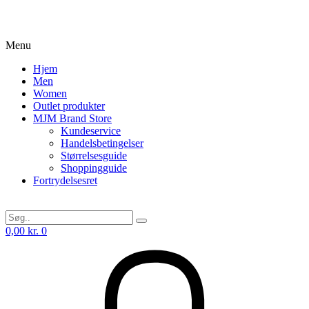
Menu
Hjem
Men
Women
Outlet produkter
MJM Brand Store
Kundeservice
Handelsbetingelser
Størrelsesguide
Shoppingguide
Fortrydelsesret
0,00
kr.
0