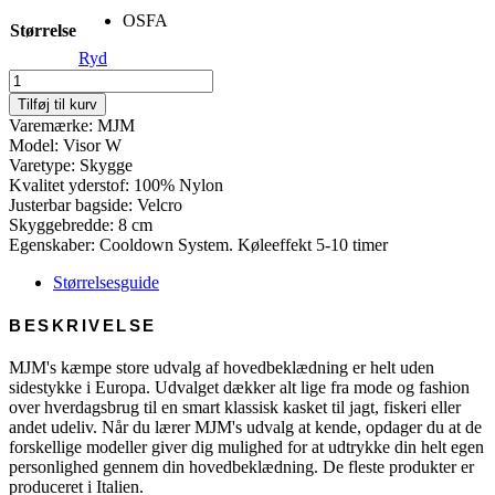
OSFA
Størrelse
Ryd
Visor
-
Tilføj til kurv
Taslan
Varemærke: MJM
antal
Model: Visor W
Varetype: Skygge
Kvalitet yderstof: 100% Nylon
Justerbar bagside: Velcro
Skyggebredde: 8 cm
Egenskaber: Cooldown System. Køleeffekt 5-10 timer
Størrelsesguide
BESKRIVELSE
MJM's kæmpe store udvalg af hovedbeklædning er helt uden
sidestykke i Europa. Udvalget dækker alt lige fra mode og fashion
over hverdagsbrug til en smart klassisk kasket til jagt, fiskeri eller
andet udeliv. Når du lærer MJM's udvalg at kende, opdager du at de
forskellige modeller giver dig mulighed for at udtrykke din helt egen
personlighed gennem din hovedbeklædning. De fleste produkter er
produceret i Italien.