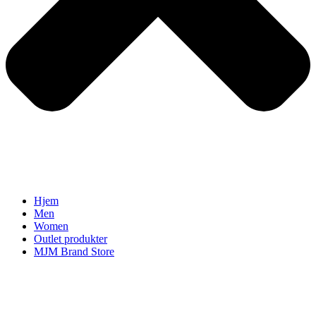
Hjem
Men
Women
Outlet produkter
MJM Brand Store