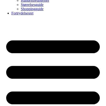
Handelsbetingelser
Størrelsesguide
Shoppingguide
Fortrydelsesret