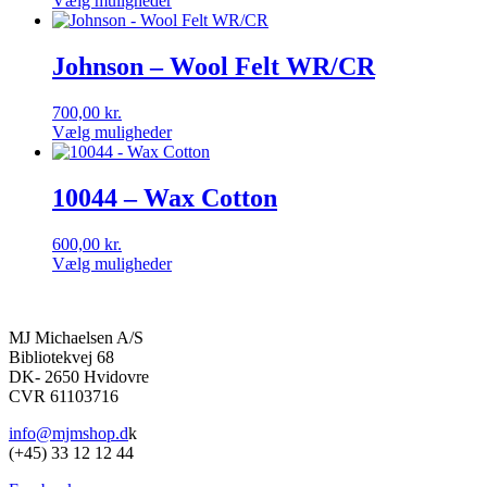
Vælg muligheder
Dette
vare
har
Johnson – Wool Felt WR/CR
flere
varianter.
700,00
kr.
Mulighederne
Vælg muligheder
kan
Dette
vælges
vare
på
har
10044 – Wax Cotton
varesiden
flere
varianter.
600,00
kr.
Mulighederne
Vælg muligheder
kan
Dette
vælges
vare
på
har
varesiden
MJ Michaelsen A/S
flere
Bibliotekvej 68
varianter.
DK- 2650 Hvidovre
Mulighederne
CVR 61103716
kan
vælges
info@mjmshop.d
k
på
(+45) 33 12 12 44
varesiden