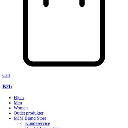
Cart
B2b
Hjem
Men
Women
Outlet produkter
MJM Brand Store
Kundeservice