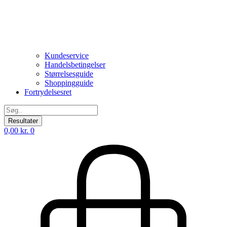
Kundeservice
Handelsbetingelser
Størrelsesguide
Shoppingguide
Fortrydelsesret
Search
...
Resultater
0,00
kr.
0