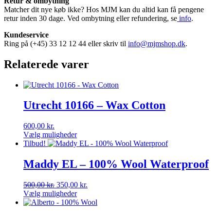
Retur & ombytning
Matcher dit nye køb ikke? Hos MJM kan du altid kan få pengene
retur inden 30 dage. Ved ombytning eller refundering, se
info
.
Kundeservice
Ring på (+45) 33 12 12 44 eller skriv til
info@mjmshop.dk
.
Relaterede varer
Utrecht 10166 – Wax Cotton
600,00
kr.
Vælg muligheder
Dette
Tilbud!
vare
har
Maddy EL – 100% Wool Waterproof
flere
varianter.
Den
Den
500,00
kr.
350,00
kr.
Mulighederne
oprindelige
aktuelle
Vælg muligheder
kan
Dette
pris
pris
vælges
vare
var:
er:
på