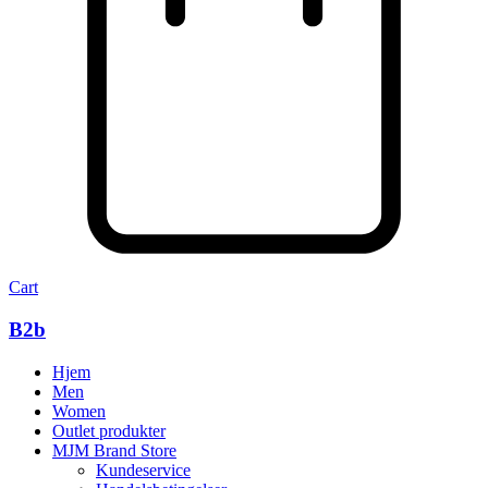
Cart
B2b
Hjem
Men
Women
Outlet produkter
MJM Brand Store
Kundeservice