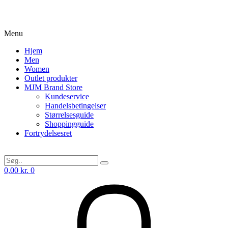
Menu
Hjem
Men
Women
Outlet produkter
MJM Brand Store
Kundeservice
Handelsbetingelser
Størrelsesguide
Shoppingguide
Fortrydelsesret
0,00
kr.
0