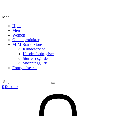
Menu
Hjem
Men
Women
Outlet produkter
MJM Brand Store
Kundeservice
Handelsbetingelser
Størrelsesguide
Shoppingguide
Fortrydelsesret
0,00
kr.
0