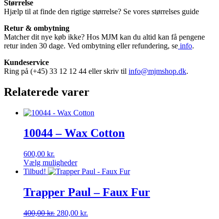
Størrelse
Hjælp til at finde den rigtige størrelse? Se vores størrelses guide
Retur & ombytning
Matcher dit nye køb ikke? Hos MJM kan du altid kan få pengene
retur inden 30 dage. Ved ombytning eller refundering, se
info
.
Kundeservice
Ring på (+45) 33 12 12 44 eller skriv til
info@mjmshop.dk
.
Relaterede varer
10044 – Wax Cotton
600,00
kr.
Vælg muligheder
Dette
Tilbud!
vare
har
Trapper Paul – Faux Fur
flere
varianter.
Den
Den
400,00
kr.
280,00
kr.
Mulighederne