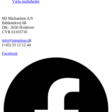
oprindelige
aktuelle
Vælg muligheder
kan
Dette
pris
pris
vælges
vare
var:
er:
på
har
400,00 kr..
280,00 kr..
varesiden
MJ Michaelsen A/S
flere
Bibliotekvej 68
varianter.
DK- 2650 Hvidovre
Mulighederne
CVR 61103716
kan
vælges
info@mjmshop.d
k
på
(+45) 33 12 12 44
varesiden
Facebook