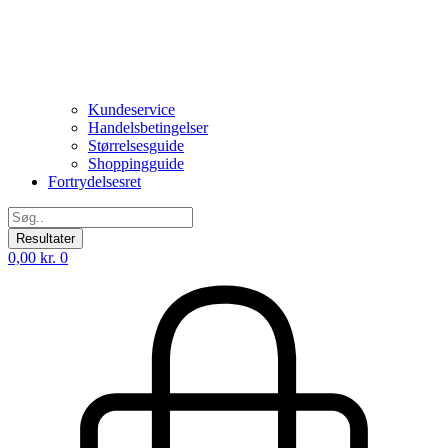
Kundeservice
Handelsbetingelser
Størrelsesguide
Shoppingguide
Fortrydelsesret
Search
...
Resultater
0,00
kr.
0