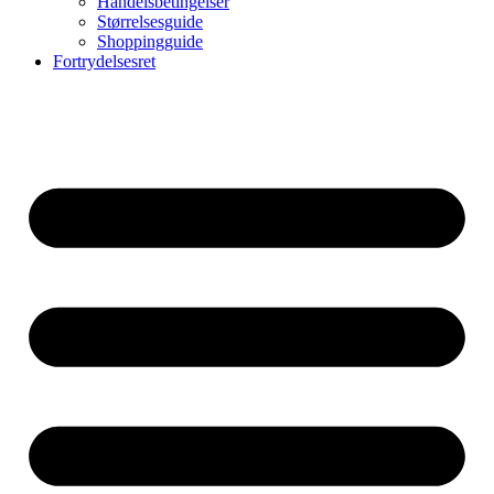
Handelsbetingelser
Størrelsesguide
Shoppingguide
Fortrydelsesret