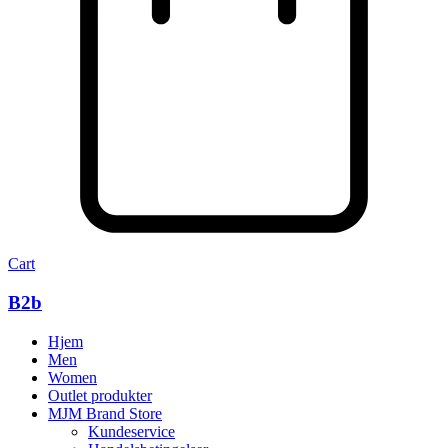
Cart
B2b
Hjem
Men
Women
Outlet produkter
MJM Brand Store
Kundeservice