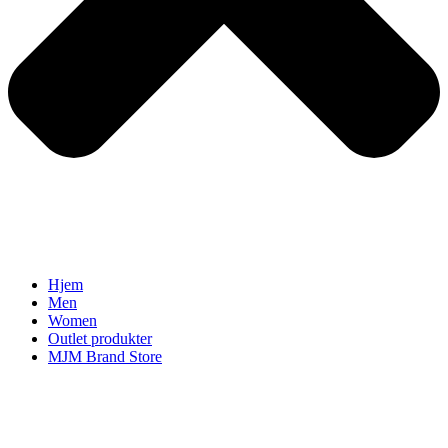
Hjem
Men
Women
Outlet produkter
MJM Brand Store