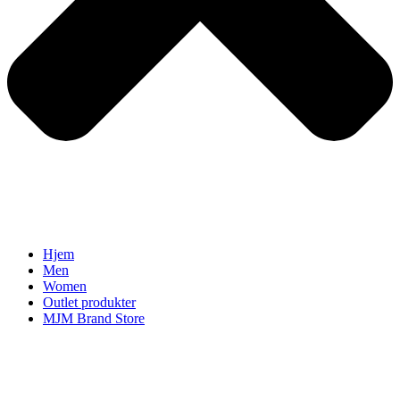
Hjem
Men
Women
Outlet produkter
MJM Brand Store