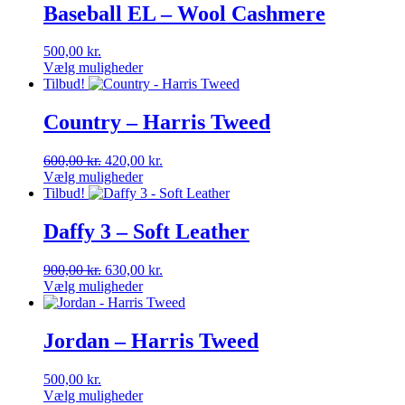
Baseball EL – Wool Cashmere
500,00
kr.
Vælg muligheder
Dette
Tilbud!
vare
har
Country – Harris Tweed
flere
varianter.
Den
Den
600,00
kr.
420,00
kr.
Mulighederne
oprindelige
aktuelle
Vælg muligheder
kan
Dette
pris
pris
Tilbud!
vælges
vare
var:
er:
på
har
600,00 kr..
420,00 kr..
Daffy 3 – Soft Leather
varesiden
flere
varianter.
Den
Den
900,00
kr.
630,00
kr.
Mulighederne
oprindelige
aktuelle
Vælg muligheder
kan
Dette
pris
pris
vælges
vare
var:
er:
på
har
900,00 kr..
630,00 kr..
Jordan – Harris Tweed
varesiden
flere
varianter.
500,00
kr.
Mulighederne
Vælg muligheder
kan