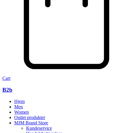
Cart
B2b
Hjem
Men
Women
Outlet produkter
MJM Brand Store
Kundeservice