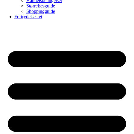
Handelsbetingelser
Størrelsesguide
Shoppingguide
Fortrydelsesret