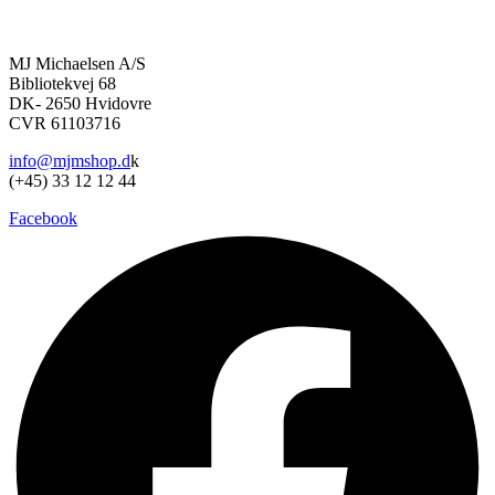
Dette
vælges
vare
på
har
varesiden
MJ Michaelsen A/S
flere
Bibliotekvej 68
varianter.
DK- 2650 Hvidovre
Mulighederne
CVR 61103716
kan
vælges
info@mjmshop.d
k
på
(+45) 33 12 12 44
varesiden
Facebook