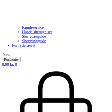
Kundeservice
Handelsbetingelser
Størrelsesguide
Shoppingguide
Fortrydelsesret
Search
...
Resultater
0,00
kr.
0