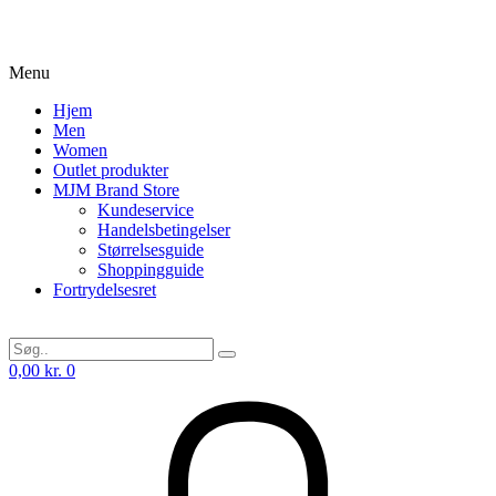
Menu
Hjem
Men
Women
Outlet produkter
MJM Brand Store
Kundeservice
Handelsbetingelser
Størrelsesguide
Shoppingguide
Fortrydelsesret
0,00
kr.
0