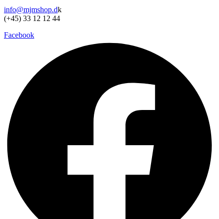
vælges
info@mjmshop.d
k
på
(+45) 33 12 12 44
varesiden
Facebook