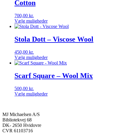
Cotton
700,00
kr.
Vælg muligheder
Dette
vare
har
Stola Dott – Viscose Wool
flere
varianter.
450,00
kr.
Mulighederne
Vælg muligheder
kan
Dette
vælges
vare
på
har
Scarf Square – Wool Mix
varesiden
flere
varianter.
500,00
kr.
Mulighederne
Vælg muligheder
kan
Dette
vælges
vare
på
har
varesiden
MJ Michaelsen A/S
flere
Bibliotekvej 68
varianter.
DK- 2650 Hvidovre
Mulighederne
CVR 61103716
kan