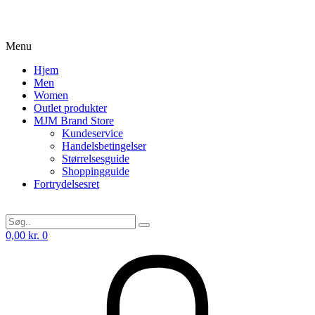
Menu
Hjem
Men
Women
Outlet produkter
MJM Brand Store
Kundeservice
Handelsbetingelser
Størrelsesguide
Shoppingguide
Fortrydelsesret
0,00
kr.
0