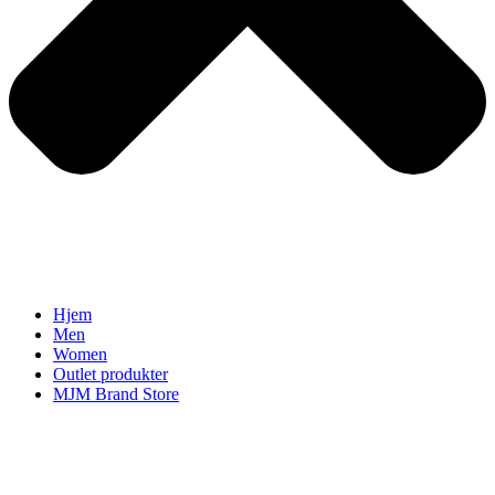
Hjem
Men
Women
Outlet produkter
MJM Brand Store