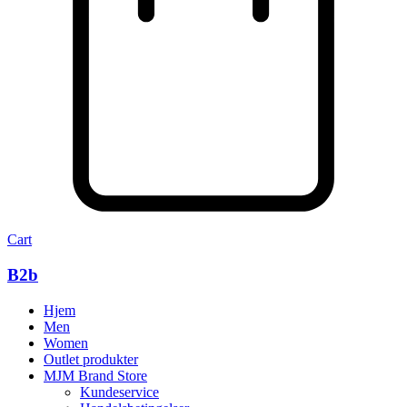
Cart
B2b
Hjem
Men
Women
Outlet produkter
MJM Brand Store
Kundeservice