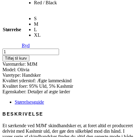
Red / Black
S
M
Størrelse
L
XL
Ryd
Glove
Olivia
Tilføj til kurv
W
Varemærke: MJM
-
Model: Olivia
Leather
Varetype: Handsker
antal
Kvalitet yderstof: Ægte lammeskind
Kvalitet foer: 95% Uld, 5% Kashmir
Egenskaber: Detaljer af ægte læder
Størrelsesguide
BESKRIVELSE
Et særkende ved MJM' skindhandsker er, at foret altid er produceret
delvist med Kashmir uld, der gør den silkeblød mod din hånd. I
vores serie af skindhandsker finder du altid den seneste mode i både