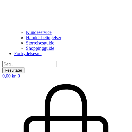
Kundeservice
Handelsbetingelser
Størrelsesguide
Shoppingguide
Fortrydelsesret
Search
...
Resultater
0,00
kr.
0