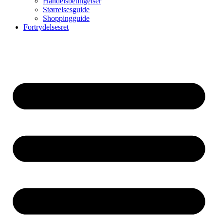
Handelsbetingelser
Størrelsesguide
Shoppingguide
Fortrydelsesret