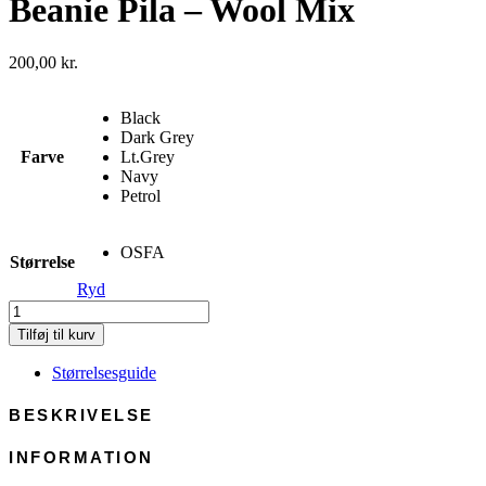
Beanie Pila – Wool Mix
200,00
kr.
Black
Dark Grey
Farve
Lt.Grey
Navy
Petrol
OSFA
Størrelse
Ryd
Beanie
Pila
Tilføj til kurv
-
Wool
Størrelsesguide
Mix
antal
BESKRIVELSE
INFORMATION