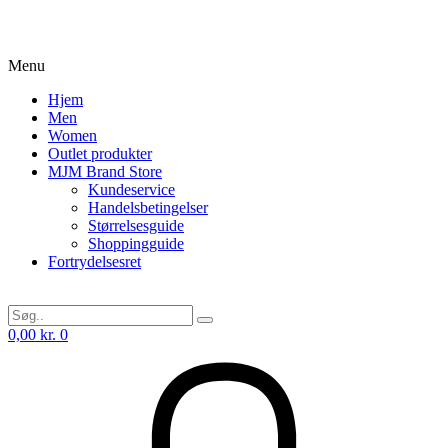
Menu
Hjem
Men
Women
Outlet produkter
MJM Brand Store
Kundeservice
Handelsbetingelser
Størrelsesguide
Shoppingguide
Fortrydelsesret
0,00
kr.
0