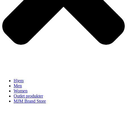
Hjem
Men
Women
Outlet produkter
MJM Brand Store