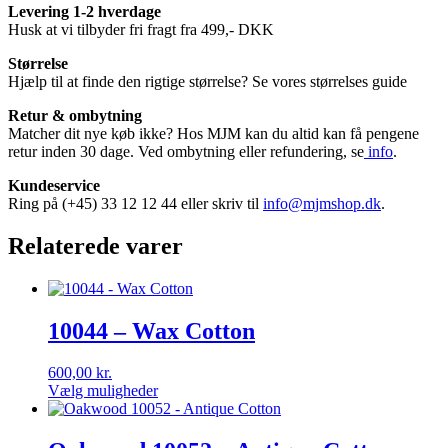
Levering 1-2 hverdage
Husk at vi tilbyder fri fragt fra 499,- DKK
Størrelse
Hjælp til at finde den rigtige størrelse? Se vores størrelses guide
Retur & ombytning
Matcher dit nye køb ikke? Hos MJM kan du altid kan få pengene
retur inden 30 dage. Ved ombytning eller refundering, se
info
.
Kundeservice
Ring på (+45) 33 12 12 44 eller skriv til
info@mjmshop.dk
.
Relaterede varer
10044 – Wax Cotton
600,00
kr.
Vælg muligheder
Dette
vare
har