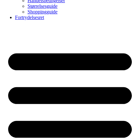
Handelsbetingelser
Størrelsesguide
Shoppingguide
Fortrydelsesret