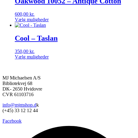
Oakwood 10052 – Antique Cotton
flere
varianter.
600,00
kr.
Mulighederne
Vælg muligheder
kan
Dette
vælges
vare
på
har
Cool – Taslan
varesiden
flere
varianter.
350,00
kr.
Mulighederne
Vælg muligheder
kan
Dette
vælges
vare
på
har
varesiden
MJ Michaelsen A/S
flere
Bibliotekvej 68
varianter.
DK- 2650 Hvidovre
Mulighederne
CVR 61103716
kan
vælges
info@mjmshop.d
k
på
(+45) 33 12 12 44
varesiden
Facebook