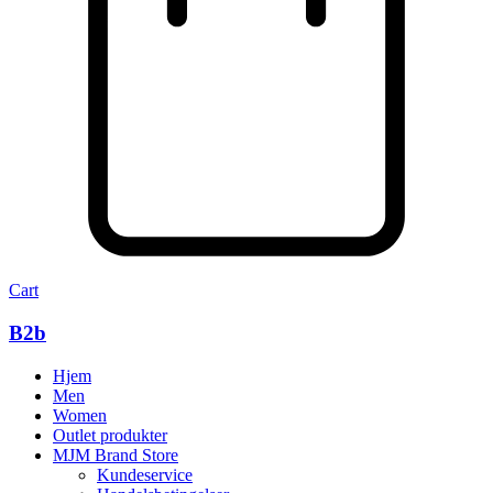
Cart
B2b
Hjem
Men
Women
Outlet produkter
MJM Brand Store
Kundeservice