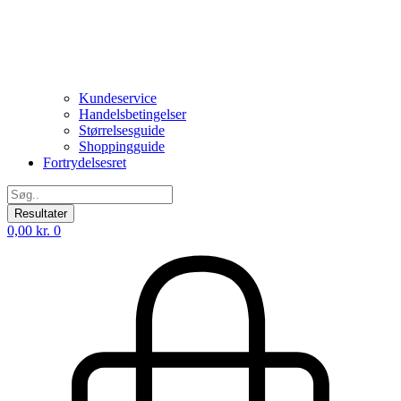
Kundeservice
Handelsbetingelser
Størrelsesguide
Shoppingguide
Fortrydelsesret
Search
...
Resultater
0,00
kr.
0