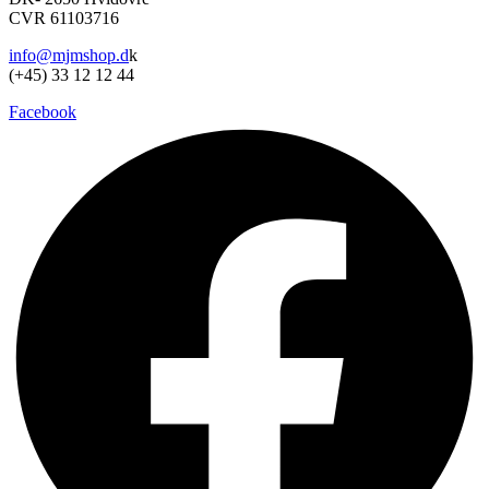
Mulighederne
CVR 61103716
kan
vælges
info@mjmshop.d
k
på
(+45) 33 12 12 44
varesiden
Facebook