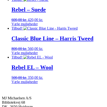
Rebel – Suede
Den
Den
600,00
kr.
420,00
kr.
oprindelige
aktuelle
Vælg muligheder
Dette
pris
pris
Tilbud!
vare
var:
er:
har
600,00 kr..
420,00 kr..
Classic Blue Line – Harris Tweed
flere
varianter.
Den
Den
800,00
kr.
560,00
kr.
Mulighederne
oprindelige
aktuelle
Vælg muligheder
kan
Dette
pris
pris
Tilbud!
vælges
vare
var:
er:
på
har
800,00 kr..
560,00 kr..
Rebel EL – Wool
varesiden
flere
varianter.
Den
Den
500,00
kr.
350,00
kr.
Mulighederne
oprindelige
aktuelle
Vælg muligheder
kan
Dette
pris
pris
vælges
vare
var:
er:
på
har
500,00 kr..
350,00 kr..
varesiden
MJ Michaelsen A/S
flere
Bibliotekvej 68
varianter.
DK- 2650 Hvidovre