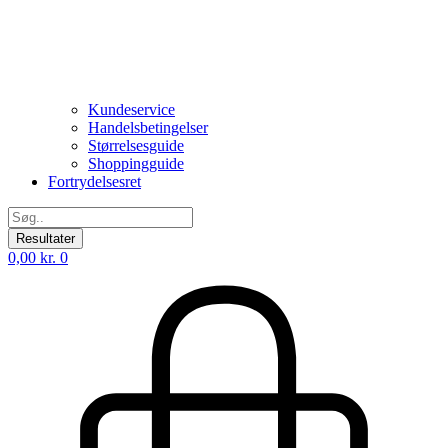
Kundeservice
Handelsbetingelser
Størrelsesguide
Shoppingguide
Fortrydelsesret
Search
...
Resultater
0,00
kr.
0