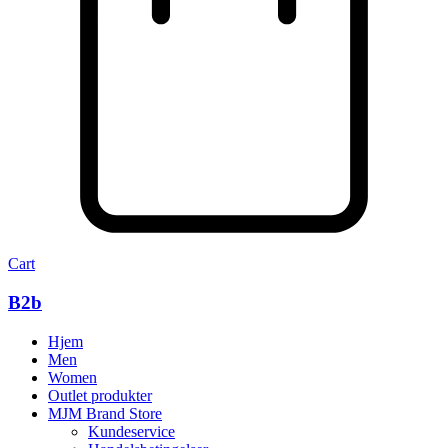
Cart
B2b
Hjem
Men
Women
Outlet produkter
MJM Brand Store
Kundeservice