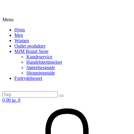
Menu
Hjem
Men
Women
Outlet produkter
MJM Brand Store
Kundeservice
Handelsbetingelser
Størrelsesguide
Shoppingguide
Fortrydelsesret
0,00
kr.
0