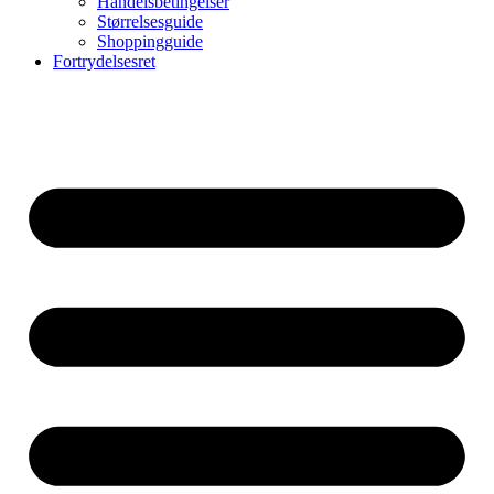
Handelsbetingelser
Størrelsesguide
Shoppingguide
Fortrydelsesret