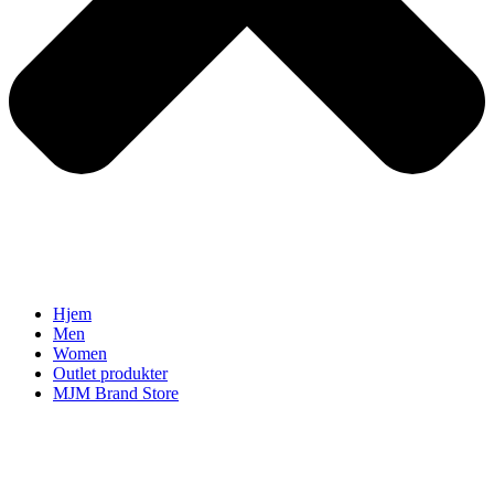
Hjem
Men
Women
Outlet produkter
MJM Brand Store