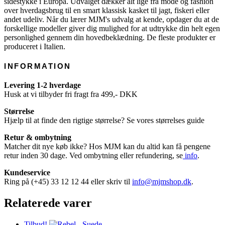
sidestykke i Europa. Udvalget dækker alt lige fra mode og fashion
over hverdagsbrug til en smart klassisk kasket til jagt, fiskeri eller
andet udeliv. Når du lærer MJM's udvalg at kende, opdager du at de
forskellige modeller giver dig mulighed for at udtrykke din helt egen
personlighed gennem din hovedbeklædning. De fleste produkter er
produceret i Italien.
INFORMATION
Levering 1-2 hverdage
Husk at vi tilbyder fri fragt fra 499,- DKK
Størrelse
Hjælp til at finde den rigtige størrelse? Se vores størrelses guide
Retur & ombytning
Matcher dit nye køb ikke? Hos MJM kan du altid kan få pengene
retur inden 30 dage. Ved ombytning eller refundering, se
info
.
Kundeservice
Ring på (+45) 33 12 12 44 eller skriv til
info@mjmshop.dk
.
Relaterede varer
Tilbud!