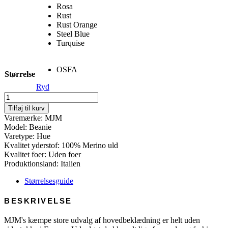
Rosa
Rust
Rust Orange
Steel Blue
Turquise
OSFA
Størrelse
Ryd
Beanie
-
Tilføj til kurv
100%
Varemærke: MJM
Merino
Model: Beanie
Wool
Varetype: Hue
antal
Kvalitet yderstof: 100% Merino uld
Kvalitet foer: Uden foer
Produktionsland: Italien
Størrelsesguide
BESKRIVELSE
MJM's kæmpe store udvalg af hovedbeklædning er helt uden