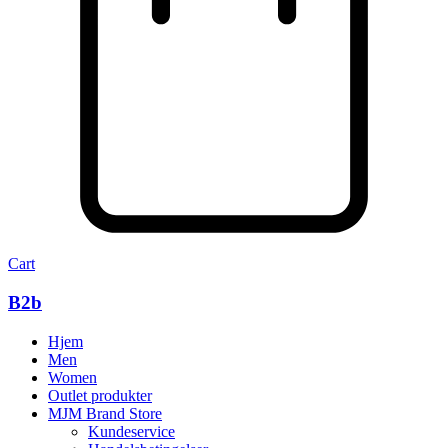
Cart
B2b
Hjem
Men
Women
Outlet produkter
MJM Brand Store
Kundeservice