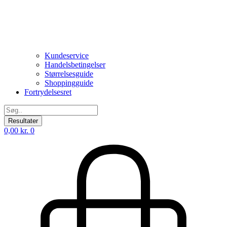
Kundeservice
Handelsbetingelser
Størrelsesguide
Shoppingguide
Fortrydelsesret
Search
...
Resultater
0,00
kr.
0