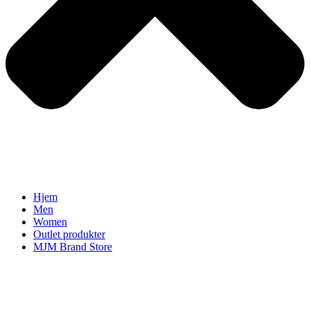
Hjem
Men
Women
Outlet produkter
MJM Brand Store