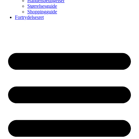
Handelsbetingelser
Størrelsesguide
Shoppingguide
Fortrydelsesret