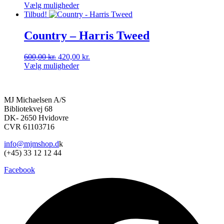
oprindelige
aktuelle
Vælg muligheder
kan
Dette
pris
pris
Tilbud!
vælges
vare
var:
er:
på
har
500,00 kr..
350,00 kr..
Country – Harris Tweed
varesiden
flere
varianter.
Den
Den
600,00
kr.
420,00
kr.
Mulighederne
oprindelige
aktuelle
Vælg muligheder
kan
Dette
pris
pris
vælges
vare
var:
er:
på
har
600,00 kr..
420,00 kr..
varesiden
MJ Michaelsen A/S
flere
Bibliotekvej 68
varianter.
DK- 2650 Hvidovre
Mulighederne
CVR 61103716
kan
vælges
info@mjmshop.d
k
på
(+45) 33 12 12 44
varesiden
Facebook