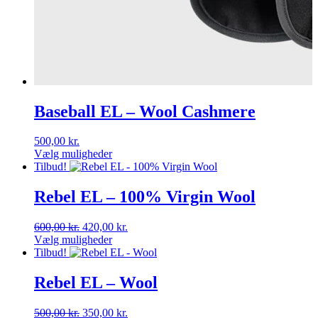
Baseball EL – Wool Cashmere
500,00
kr.
Vælg muligheder
Dette
Tilbud!
vare
har
Rebel EL – 100% Virgin Wool
flere
varianter.
Den
Den
600,00
kr.
420,00
kr.
Mulighederne
oprindelige
aktuelle
Vælg muligheder
kan
Dette
pris
pris
Tilbud!
vælges
vare
var:
er:
på
har
600,00 kr..
420,00 kr..
Rebel EL – Wool
varesiden
flere
varianter.
Den
Den
500,00
kr.
350,00
kr.
Mulighederne