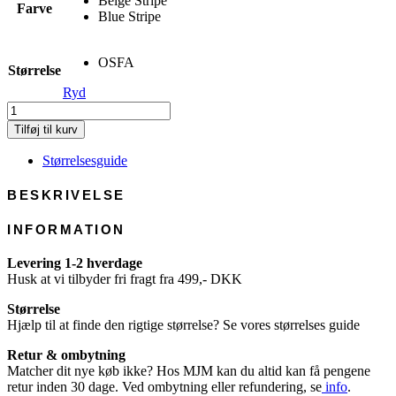
Beige Stripe
Farve
Blue Stripe
OSFA
Størrelse
Ryd
Barones
W
Tilføj til kurv
-
Linen/Cotton
Størrelsesguide
antal
BESKRIVELSE
INFORMATION
Levering 1-2 hverdage
Husk at vi tilbyder fri fragt fra 499,- DKK
Størrelse
Hjælp til at finde den rigtige størrelse? Se vores størrelses guide
Retur & ombytning
Matcher dit nye køb ikke? Hos MJM kan du altid kan få pengene
retur inden 30 dage. Ved ombytning eller refundering, se
info
.