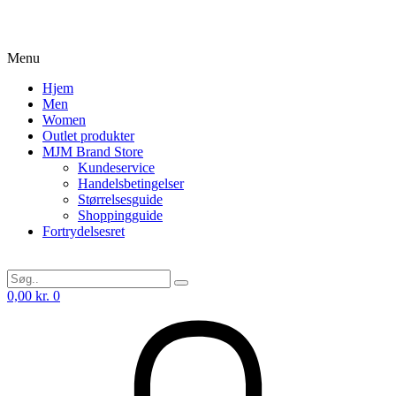
Menu
Hjem
Men
Women
Outlet produkter
MJM Brand Store
Kundeservice
Handelsbetingelser
Størrelsesguide
Shoppingguide
Fortrydelsesret
0,00
kr.
0