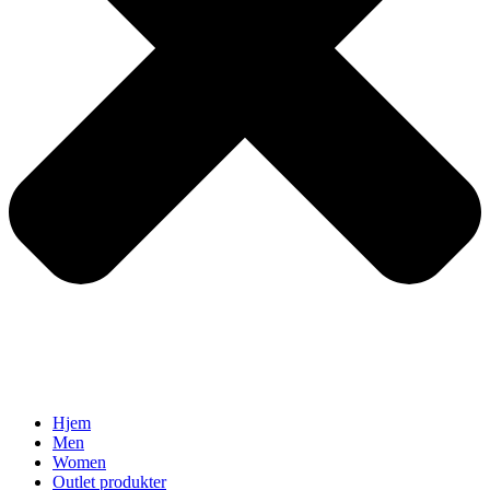
Hjem
Men
Women
Outlet produkter