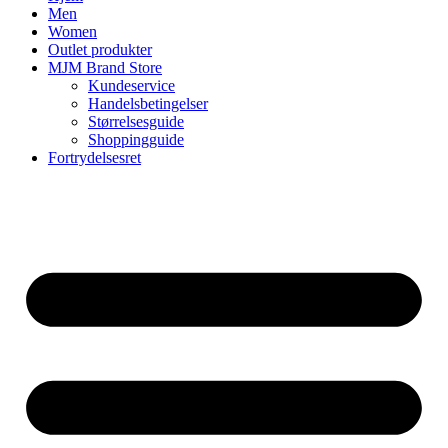
Men
Women
Outlet produkter
MJM Brand Store
Kundeservice
Handelsbetingelser
Størrelsesguide
Shoppingguide
Fortrydelsesret