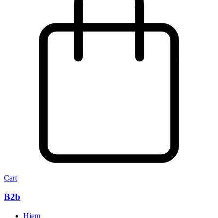
Cart
B2b
Hjem