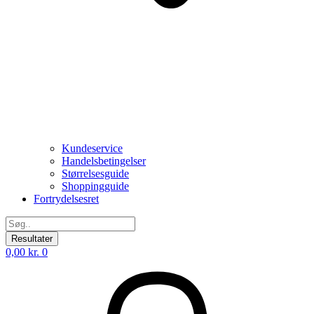
Kundeservice
Handelsbetingelser
Størrelsesguide
Shoppingguide
Fortrydelsesret
Search
...
Resultater
0,00
kr.
0