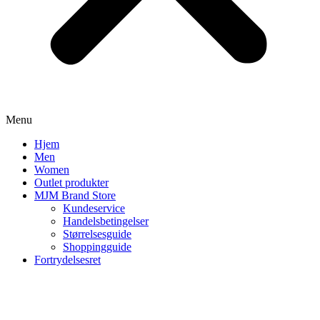
Menu
Hjem
Men
Women
Outlet produkter
MJM Brand Store
Kundeservice
Handelsbetingelser
Størrelsesguide
Shoppingguide
Fortrydelsesret