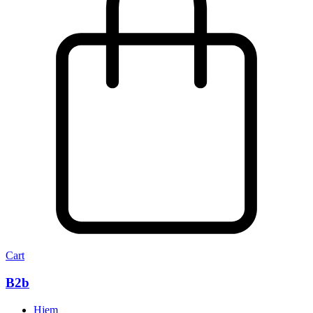
Cart
B2b
Hjem