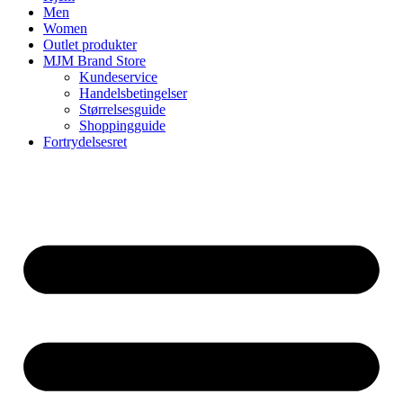
Men
Women
Outlet produkter
MJM Brand Store
Kundeservice
Handelsbetingelser
Størrelsesguide
Shoppingguide
Fortrydelsesret