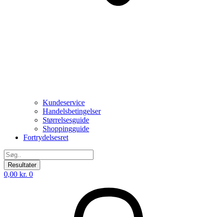
Kundeservice
Handelsbetingelser
Størrelsesguide
Shoppingguide
Fortrydelsesret
Search
...
Resultater
0,00
kr.
0