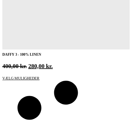
DAFFY 3 - 100% LINEN
Den
Den
400,00
kr.
280,00
kr.
oprindelige
aktuelle
Dette
VÆLG MULIGHEDER
pris
pris
vare
var:
er:
har
400,00 kr..
280,00 kr..
flere
varianter.
Mulighederne
kan
vælges
på
varesiden