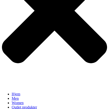
Hjem
Men
Women
Outlet produkter