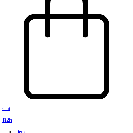
Cart
B2b
Hjem