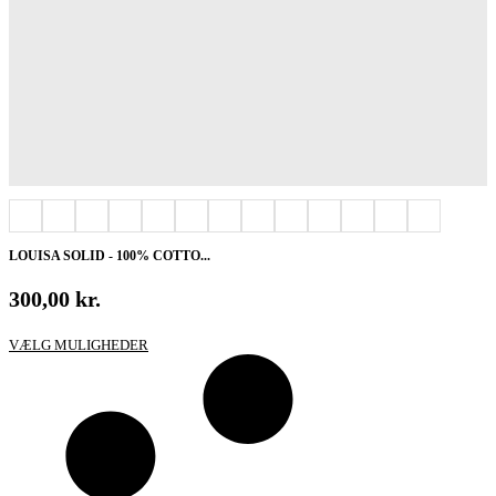
LOUISA SOLID - 100% COTTO...
300,00
kr.
Dette
VÆLG MULIGHEDER
vare
har
flere
varianter.
Mulighederne
kan
vælges