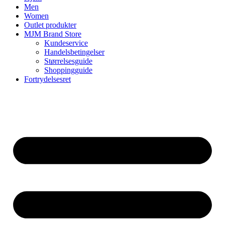
Men
Women
Outlet produkter
MJM Brand Store
Kundeservice
Handelsbetingelser
Størrelsesguide
Shoppingguide
Fortrydelsesret