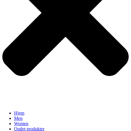
Hjem
Men
Women
Outlet produkter