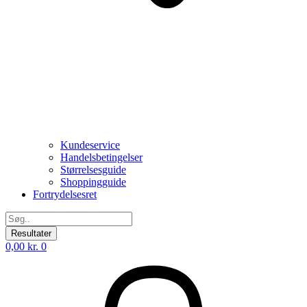
Kundeservice
Handelsbetingelser
Størrelsesguide
Shoppingguide
Fortrydelsesret
Search
...
Resultater
0,00
kr.
0