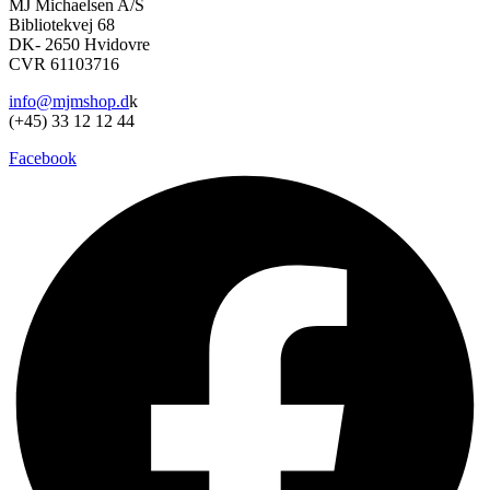
MJ Michaelsen A/S
Bibliotekvej 68
DK- 2650 Hvidovre
CVR 61103716
info@mjmshop.d
k
(+45) 33 12 12 44
Facebook