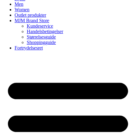
Men
Women
Outlet produkter
MJM Brand Store
Kundeservice
Handelsbetingelser
Størrelsesguide
Shoppingguide
Fortrydelsesret