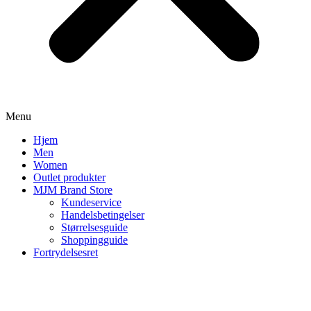
Menu
Hjem
Men
Women
Outlet produkter
MJM Brand Store
Kundeservice
Handelsbetingelser
Størrelsesguide
Shoppingguide
Fortrydelsesret