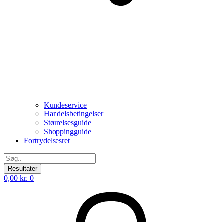
Kundeservice
Handelsbetingelser
Størrelsesguide
Shoppingguide
Fortrydelsesret
Search
...
Resultater
0,00
kr.
0