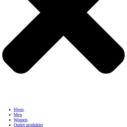
Hjem
Men
Women
Outlet produkter