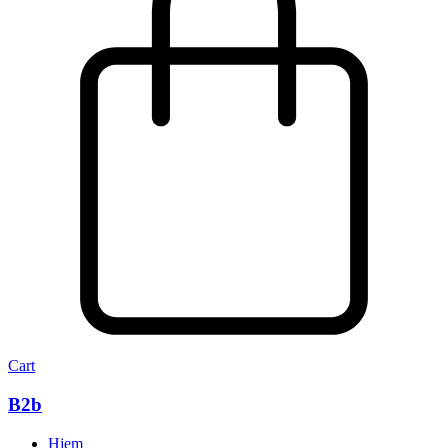
Cart
B2b
Hjem